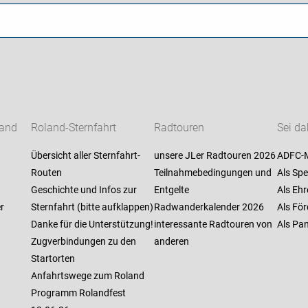
Land
Roland-Sternfahrt
Radtouren
Sei da
Übersicht aller Sternfahrt-
unsere JLer Radtouren 2026
ADFC-M
Routen
Teilnahmebedingungen und
Als Spe
Geschichte und Infos zur
Entgelte
Als Ehr
r
Sternfahrt (bitte aufklappen)
Radwanderkalender 2026
Als För
Danke für die Unterstützung!
interessante Radtouren von
Als Pan
Zugverbindungen zu den
anderen
Startorten
Anfahrtswege zum Roland
Programm Rolandfest