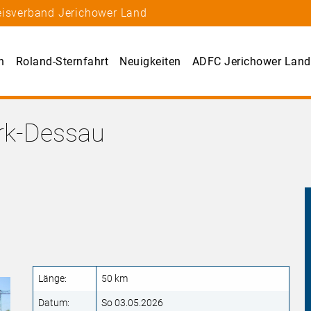
eisverband Jerichower Land
n
Roland-Sternfahrt
Neuigkeiten
ADFC Jerichower Land
ark-Dessau
Länge:
50 km
Datum:
So 03.05.2026