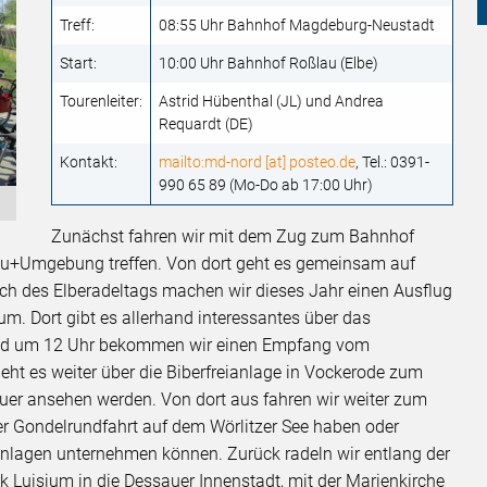
Treff:
08:55 Uhr Bahnhof Magdeburg-Neustadt
Start:
10:00 Uhr Bahnhof Roßlau (Elbe)
Tourenleiter:
Astrid Hübenthal (JL) und Andrea
Requardt (DE)
Kontakt:
mailto:md-nord [at] posteo.de
, Tel.: 0391-
990 65 89 (Mo-Do ab 17:00 Uhr)
Zunächst fahren wir mit dem Zug zum Bahnhof
sau+Umgebung treffen. Von dort geht es gemeinsam auf
ch des Elberadeltags machen wir dieses Jahr einen Ausflug
m. Dort gibt es allerhand interessantes über das
 und um 12 Uhr bekommen wir einen Empfang vom
ht es weiter über die Biberfreianlage in Vockerode zum
er ansehen werden. Von dort aus fahren wir weiter zum
ner Gondelrundfahrt auf dem Wörlitzer See haben oder
anlagen unternehmen können. Zurück radeln wir entlang der
k Luisium in die Dessauer Innenstadt, mit der Marienkirche