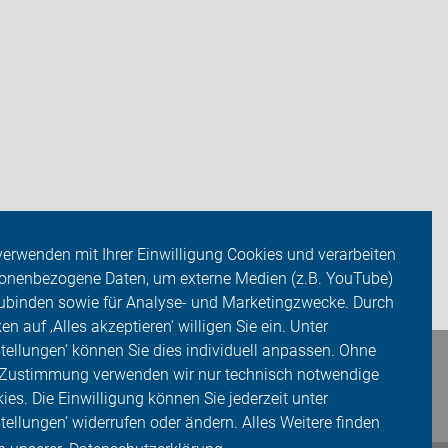
verwenden mit Ihrer Einwilligung Cookies und verarbeiten
onenbezogene Daten, um externe Medien (z.B. YouTube)
ubinden sowie für Analyse- und Marketingzwecke. Durch
ken auf ‚Alles akzeptieren‘ willigen Sie ein. Unter
stellungen‘ können Sie dies individuell anpassen. Ohne
 Zustimmung verwenden wir nur technisch notwendige
ies. Die Einwilligung können Sie jederzeit unter
stellungen‘ widerrufen oder ändern. Alles Weitere finden