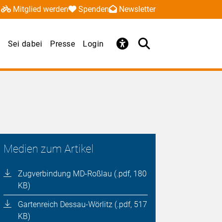
Mitglied werden
Spenden
Newsletter
Sei dabei
Presse
Login
Medien zum Artikel
Zugverbindung MD-Roßlau (.pdf, 180
KB)
Gartenreich Dessau-Wörlitz (.pdf, 517
KB)