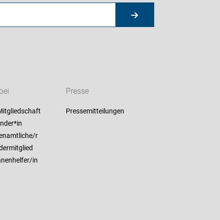
bei
Presse
itgliedschaft
Pressemitteilungen
nder*in
enamtliche/r
dermitglied
nenhelfer/in