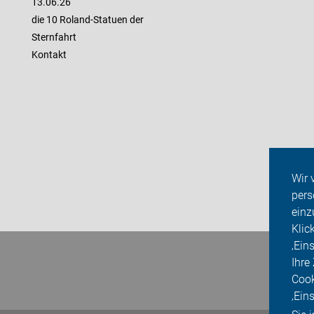
13.06.26
die 10 Roland-Statuen der
Sternfahrt
Kontakt
Wir 
pers
einz
Klic
‚Ein
Ihre
Cook
‚Ein